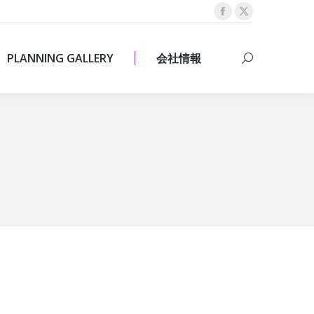
Facebook
X
PLANNING GALLERY
会社情報
Search:
page
page
opens
opens
PLANNING GALLERY
会社情報
Search:
in
in
new
new
window
window