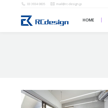
03 3934 0835
mail@rc-design.jp
HOME
HOME