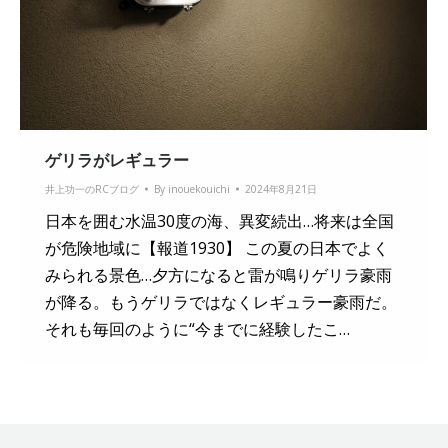
ゲリラがレギュラー
井上功一のRCブログ
By
inouekouichi
2024年8月21日
日本を囲む水温30度の海、異変続出…将来は全国
が危険地域に【報道1930】 この夏の日本でよく
みられる景色…夕方になると雷が鳴りゲリラ豪雨
が降る。もうゲリラではなくレギュラー豪雨だ。
それも毎回のように“今までに経験したこ…