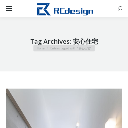
Sear
Tag Archives:
安心住宅
You are here:
Home
Entries tagged with "安心住宅"