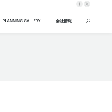
Facebook
X
PLANNING GALLERY
会社情報
Search:
page
page
opens
opens
PLANNING GALLERY
会社情報
Search:
in
in
new
new
window
window