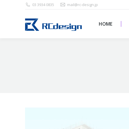
03 3934 0835
mail@rc-design.jp
HOME
HOME