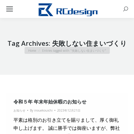
Sear
Tag Archives:
失敗しない住まいづくり
You are here:
Home
Entries tagged with "失敗しない住まいづくり"
令和５年 年末年始休暇のお知らせ
お知らせ
By
inouekouichi
2023年12月21日
平素は格別のお引き立てを賜りまして、厚く御礼
申し上げます。 誠に勝手では御座いますが、弊社