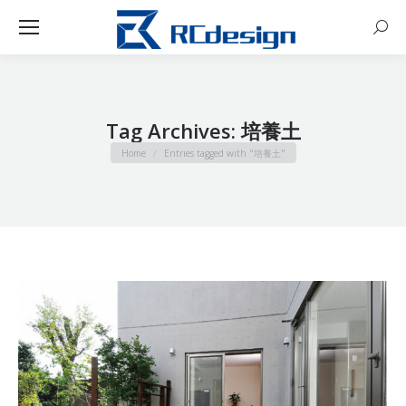
Sear
Tag Archives:
培養土
You are here:
Home
Entries tagged with "培養土"