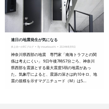
連日の地震発生が気になる
井上功一のRCブログ
By
inouekouichi
2024年8月9日
神奈川県西部の地震 専門家「南海トラフとの関
係は考えにくい」 9日午後7時57分ごろ、神奈川
県西部を震源とする最大震度5弱の地震があっ
た。気象庁によると、震源の深さは約10キロ、地
震の規模を示すマグニチュード（M）は5.…