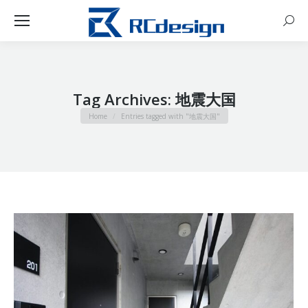
Sear
Tag Archives:
地震大国
You are here:
Home
Entries tagged with "地震大国"