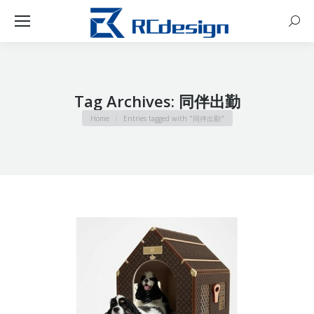
Sear
Tag Archives:
同伴出勤
You are here:
Home
Entries tagged with "同伴出勤"