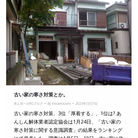
古い家の寒さ対策とか。
井上功一のRCブログ
By
inouekouichi
2023年1月27日
古い家の寒さ対策、3位「厚着する」、1位は? あ
んしん解体業者認定協会は1月24日、「古い家の
寒さ対策に関する意識調査」の結果をランキング