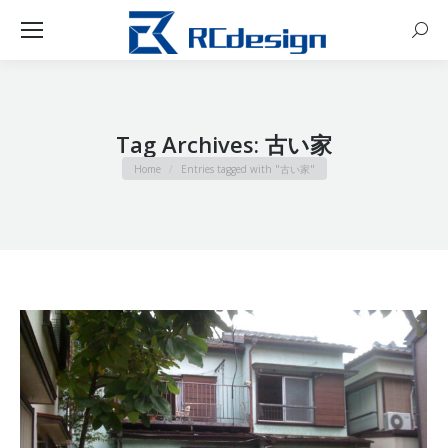
Sear
Tag Archives:
古い家
You are here:
Home
Entries tagged with "古い家"