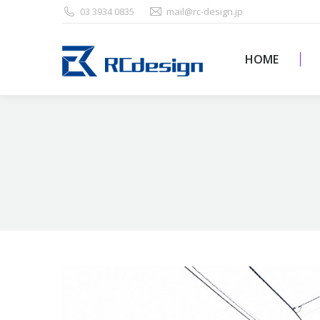
03 3934 0835
mail@rc-design.jp
HOME
HOME