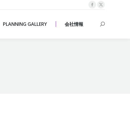
Facebook
X
PLANNING GALLERY
会社情報
Search:
page
page
opens
opens
PLANNING GALLERY
会社情報
Search:
in
in
new
new
window
window