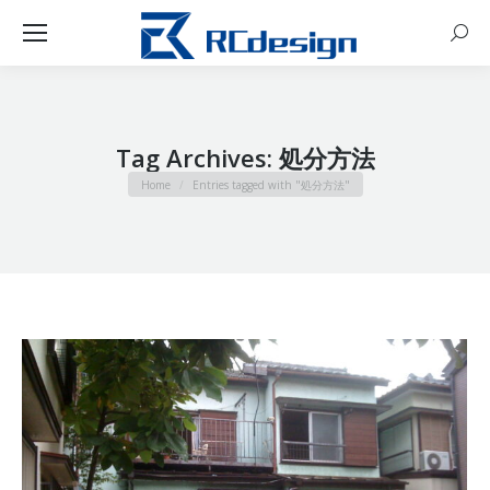
Sear
Tag Archives:
処分方法
You are here:
Home
Entries tagged with "処分方法"