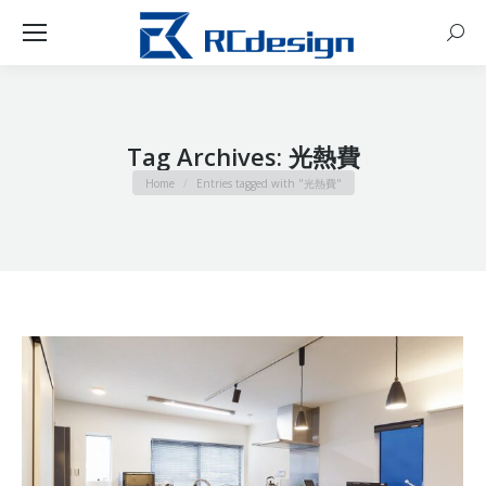
Sear
Tag Archives:
光熱費
You are here:
Home
Entries tagged with "光熱費"