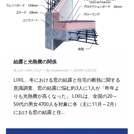
結露と光熱費の関係
井上功一のRCブログ
By
inouekouichi
2024年12月23日
LIXIL、冬における窓の結露と住宅の断熱に関する
意識調査、窓の結露に悩む約3人に1人が「昨年よ
りも光熱費が高くなった」 LIXILは、全国の20～
50代の男女4700人を対象に冬（主に11月～2月）
における窓の結露と住…