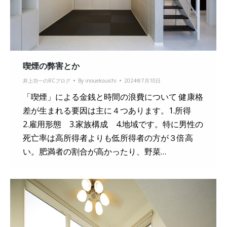
喫煙の弊害とか
井上功一のRCブログ
By
inouekouichi
2024年7月10日
「喫煙」による金銭と時間の浪費について 健康格
差が生まれる要因は主に４つあります。1.所得
2.雇用形態 3.家族構成 4.地域です。特に男性の
死亡率は高所得者よりも低所得者の方が３倍高
い。肥満者の割合が高かったり、野菜…