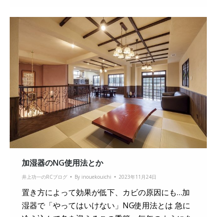
加湿器のNG使用法とか
井上功一のRCブログ
By
inouekouichi
2023年11月24日
置き方によって効果が低下、カビの原因にも…加
湿器で「やってはいけない」NG使用法とは 急に