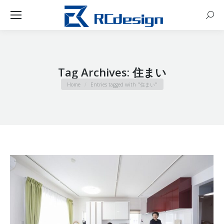
Sear
Tag Archives:
住まい
You are here:
Home
Entries tagged with "住まい"