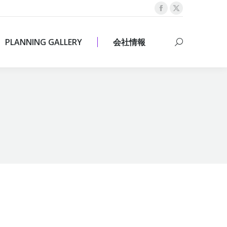
Facebook
X
PLANNING GALLERY
会社情報
Search:
page
page
opens
opens
PLANNING GALLERY
会社情報
Search:
in
in
new
new
window
window