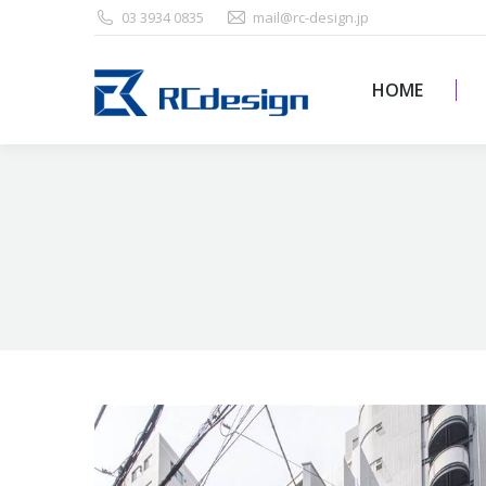
03 3934 0835
mail@rc-design.jp
HOME
HOME