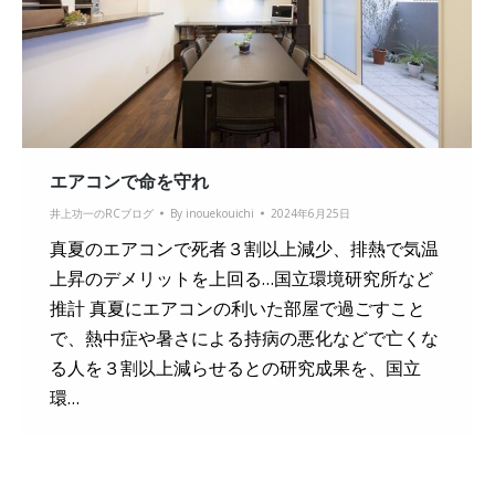
エアコンで命を守れ
井上功一のRCブログ
By
inouekouichi
2024年6月25日
真夏のエアコンで死者３割以上減少、排熱で気温
上昇のデメリットを上回る…国立環境研究所など
推計 真夏にエアコンの利いた部屋で過ごすこと
で、熱中症や暑さによる持病の悪化などで亡くな
る人を３割以上減らせるとの研究成果を、国立
環…