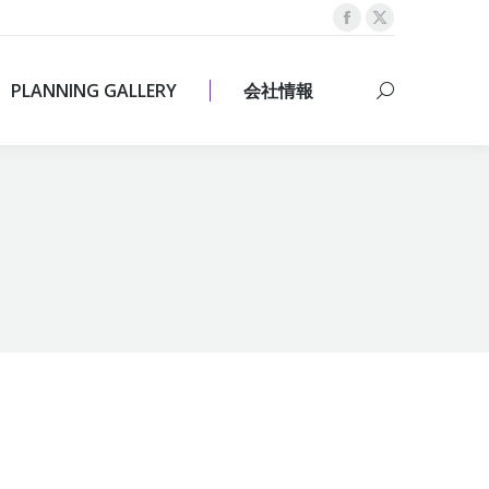
Facebook
X
PLANNING GALLERY
会社情報
Search:
page
page
opens
opens
PLANNING GALLERY
会社情報
Search:
in
in
new
new
window
window