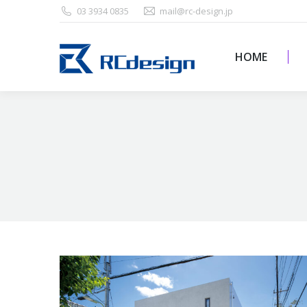
03 3934 0835
mail@rc-design.jp
HOME
HOME