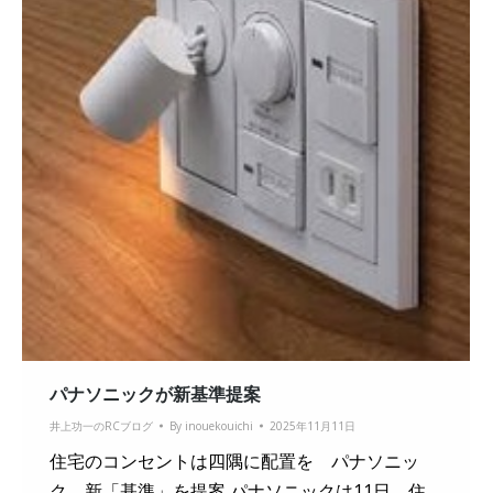
パナソニックが新基準提案
井上功一のRCブログ
By
inouekouichi
2025年11月11日
住宅のコンセントは四隅に配置を パナソニッ
ク、新「基準」を提案 パナソニックは11日、住