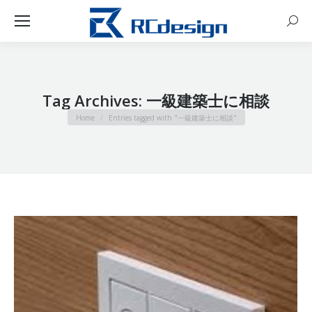
Sear
Tag Archives:
一級建築士に相談
You are here:
Home
Entries tagged with "一級建築士に相談"