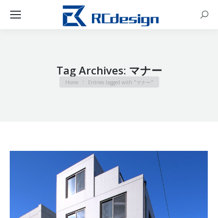
Sear
Tag Archives:
マナー
You are here:
Home
Entries tagged with "マナー"