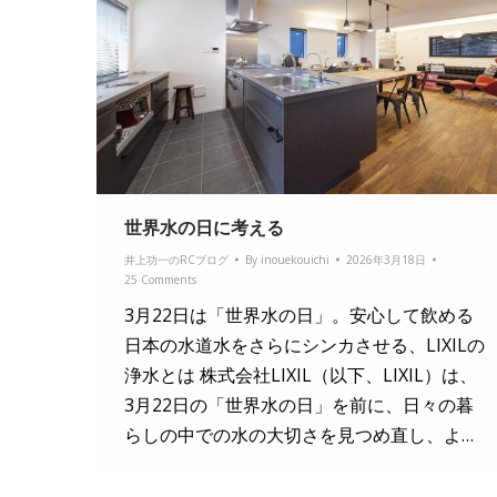
世界水の日に考える
井上功一のRCブログ
By
inouekouichi
2026年3月18日
25 Comments
3月22日は「世界水の日」。安心して飲める
日本の水道水をさらにシンカさせる、LIXILの
浄水とは 株式会社LIXIL（以下、LIXIL）は、
3月22日の「世界水の日」を前に、日々の暮
らしの中での水の大切さを見つめ直し、よ…