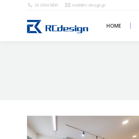
03 3934 0835
mail@rc-design.jp
HOME
HOME