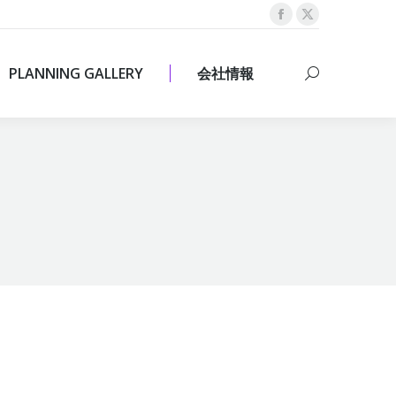
Facebook
X
PLANNING GALLERY
会社情報
Search:
page
page
opens
opens
PLANNING GALLERY
会社情報
Search:
in
in
new
new
window
window