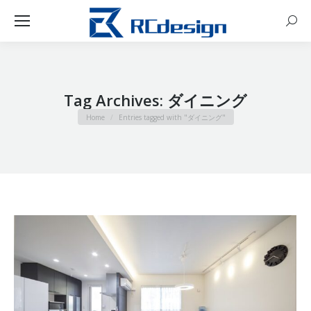
Sear
Tag Archives:
ダイニング
You are here:
Home
Entries tagged with "ダイニング"