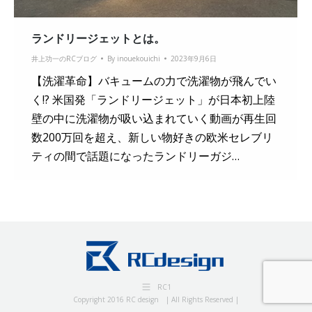
ランドリージェットとは。
井上功一のRCブログ
By
inouekouichi
2023年9月6日
【洗濯革命】バキュームの力で洗濯物が飛んでい
く!? 米国発「ランドリージェット」が日本初上陸
壁の中に洗濯物が吸い込まれていく動画が再生回
数200万回を超え、新しい物好きの欧米セレブリ
ティの間で話題になったランドリーガジ…
RC1
Copyright 2016 RC design | All Rights Reserved |