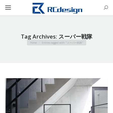
Sear
Tag Archives:
スーパー戦隊
You are here:
Home
Entries tagged with "スーパー戦隊"