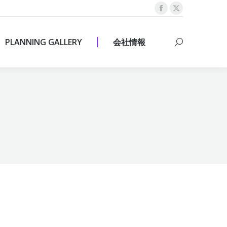
Facebook
X
PLANNING GALLERY
会社情報
Search:
page
page
opens
opens
PLANNING GALLERY
会社情報
Search:
in
in
new
new
window
window