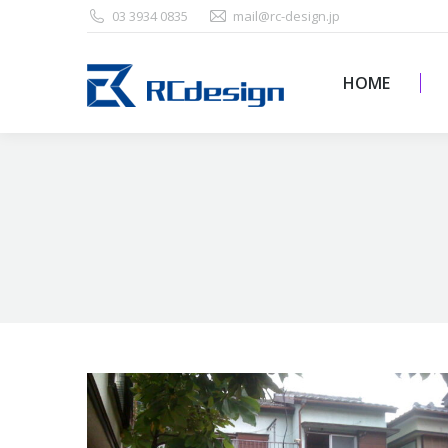
03 3934 0835
mail@rc-design.jp
HOME
HOME