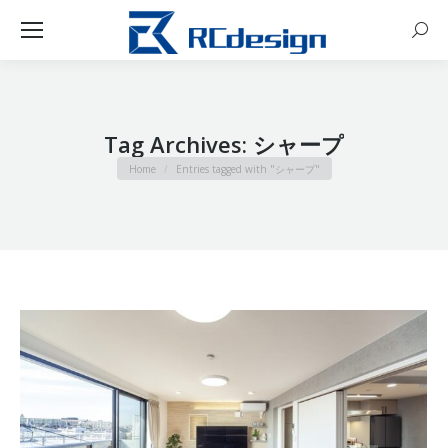
Sear
Tag Archives:
シャープ
You are here:
Home
Entries tagged with "シャープ"