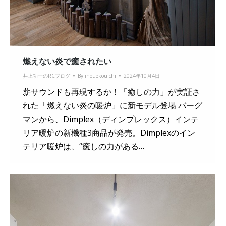
燃えない炎で癒されたい
井上功一のRCブログ
By
inouekouichi
2024年10月4日
薪サウンドも再現するか！「癒しの力」が実証さ
れた「燃えない炎の暖炉」に新モデル登場 バーグ
マンから、Dimplex（ディンプレックス）インテ
リア暖炉の新機種3商品が発売。Dimplexのイン
テリア暖炉は、“癒しの力がある…