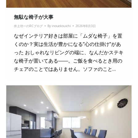
無駄な椅子が大事
井上功一のRCブログ
By
inouekouichi
2026年8月3日
なぜインテリア好きは部屋に「ムダな椅子」を置
くのか？実は生活が豊かになる”心の仕掛け”があ
った おしゃれなリビングの端に、なんだかステキ
な椅子が置いてある――。ご飯を食べるとき用の
チェアのことではありません。ソファのこと…