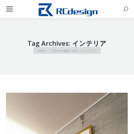
Sear
Tag Archives:
インテリア
You are here:
Home
Entries tagged with "インテリア"