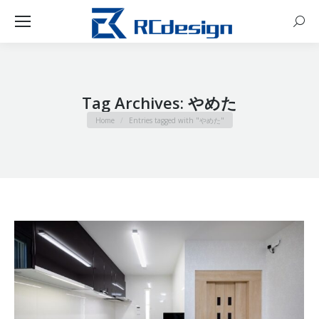
Sear
Tag Archives:
やめた
You are here:
Home
Entries tagged with "やめた"