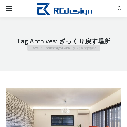
Sear
Tag Archives:
ざっくり戻す場所
You are here:
Home
Entries tagged with "ざっくり戻す場所"