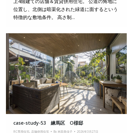
上4階建ての店舗＆賃貸併用住宅。 公道の角地に
位置し、北側は暗渠化された緑道に面するという
特徴的な敷地条件。 高さ制…
case-study-53 練馬区 О様邸
RC専用住宅
,
店舗併用住宅
By
米田美佳子
2026年3月27日