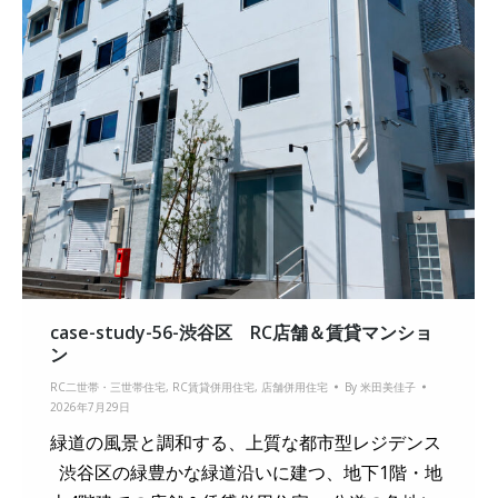
case-study-56-渋谷区 RC店舗＆賃貸マンショ
ン
RC二世帯・三世帯住宅
,
RC賃貸併用住宅
,
店舗併用住宅
By
米田美佳子
2026年7月29日
緑道の風景と調和する、上質な都市型レジデンス
渋谷区の緑豊かな緑道沿いに建つ、地下1階・地