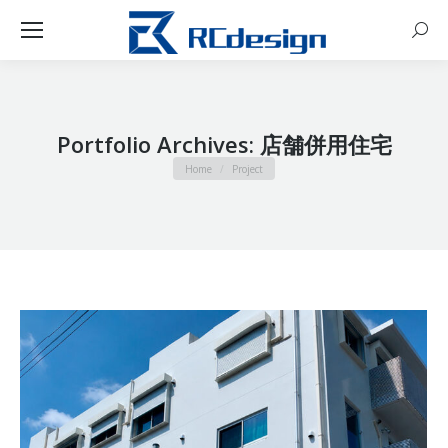
Sear
Portfolio Archives:
店舗併用住宅
You are here:
Home
Project