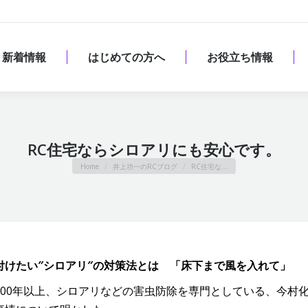
新着情報
はじめての方へ
お役立ち情報
新着情報
はじめての方へ
お役立ち情報
RC住宅ならシロアリにも安心です。
You are here:
Home
井上功一のRCブログ
RC住宅な…
けたい″シロアリ″の対策法とは 「床下まで風を入れて」
00年以上、シロアリなどの害虫防除を専門としている、今村