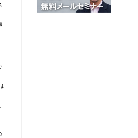
れ
構
で
いま
し
、
の