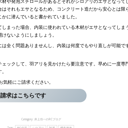
木材や発泡スチロールがあるとそれがシロアリのエサとなって
合はそれもエサとなるため、コンクリート造だから安心とは限
こかに潜んでいると書かれていました。
てしまった場合、内装に使われている木材がエサとなってしま
開けないようにしましょう。
には全く問題ありませんし、内装は何度でもやり直しが可能で
チェックして、羽アリを見かけたら要注意です。早めに一度専
す。
お気軽にご請求ください。
料請求はこちらです
Category:
井上功一のRCブログ
Tags:
RC住宅
シロアリ
対策
構造躯体