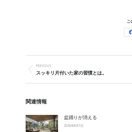
こ
Post
navigation
PREVIOUS
Previous
スッキリ片付いた家の習慣とは。
post:
関連情報
盆踊りが消える
2026年8月7日