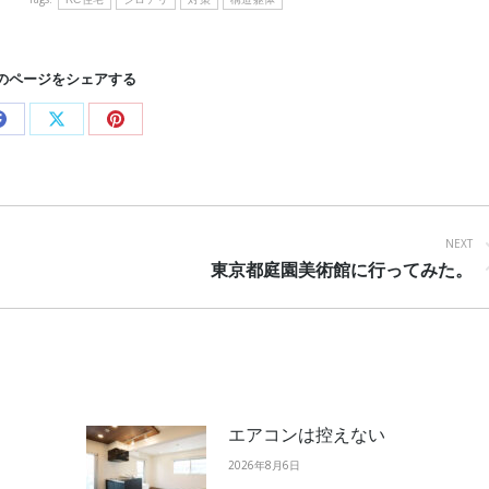
のページをシェアする
Share
Share
Share
on
on
on
Facebook
X
Pinterest
NEXT
Next
東京都庭園美術館に行ってみた。
post:
エアコンは控えない
2026年8月6日