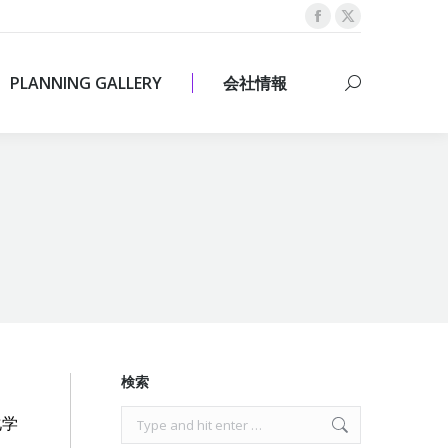
Facebook
X
PLANNING GALLERY
会社情報
Search:
page
page
opens
opens
PLANNING GALLERY
会社情報
Search:
in
in
new
new
window
window
検索
Search:
化学