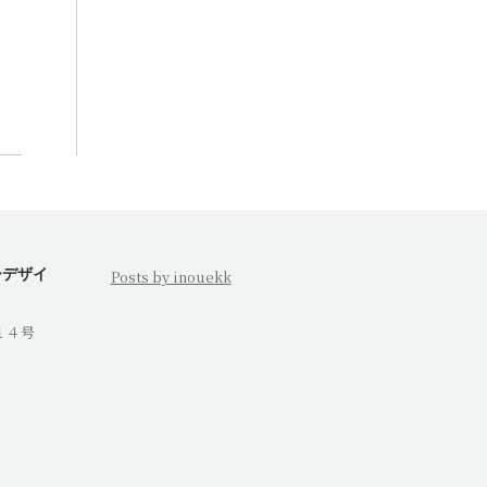
ーデザイ
Posts by inouekk
１４号