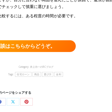
でチェックして慎重に選びましょう。
比較するには、ある程度の時間が必要です。
相談はこちらからどうぞ。
Category:
井上功一のRCブログ
Tags:
住宅ローン
商品
選び方
金利
のページをシェアする
Share
Share
Share