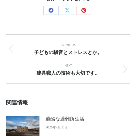
Share
Share
Share
on
on
on
Facebook
X
Pinterest
Post
navigation
PREVIOUS
子どもの騒音とストレスとか。
Previous
post:
NEXT
建具職人の技術も大切です。
Next
post:
関連情報
過酷な避難所生活
2026年7月30日