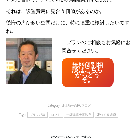
それは、設置費用に見合う価値があるのか。
後悔の声が多い空間だけに、特に慎重に検討したいです
ね。
プランのご相談もお気軽にお
問合せください。
無料個別相
談はこちら
からどう
ぞ。
Category:
井上功一のRCブログ
Tags:
プラン相談
ロフト
一級建築士事務所
家づくり講座
このページをシェアする