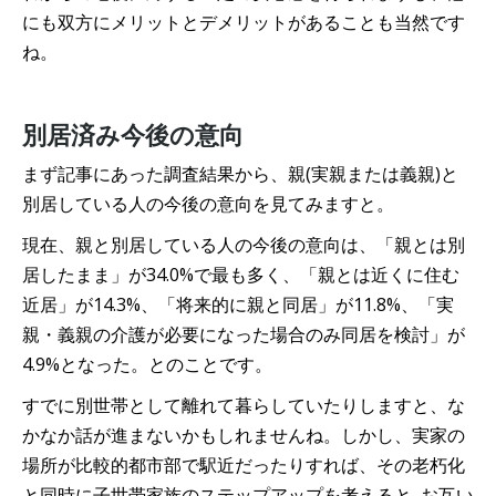
にも双方にメリットとデメリットがあることも当然です
ね。
別居済み今後の意向
まず記事にあった調査結果から、親(実親または義親)と
別居している人の今後の意向を見てみますと。
現在、親と別居している人の今後の意向は、「親とは別
居したまま」が34.0%で最も多く、「親とは近くに住む
近居」が14.3%、「将来的に親と同居」が11.8%、「実
親・義親の介護が必要になった場合のみ同居を検討」が
4.9%となった。とのことです。
すでに別世帯として離れて暮らしていたりしますと、な
かなか話が進まないかもしれませんね。しかし、実家の
場所が比較的都市部で駅近だったりすれば、その老朽化
と同時に子世帯家族のステップアップを考えると､お互い