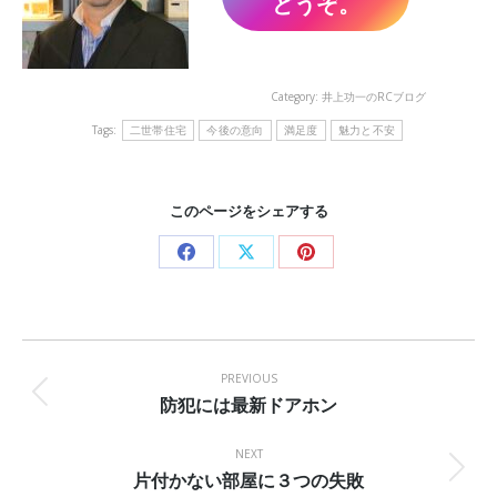
どうぞ。
Category:
井上功一のRCブログ
Tags:
二世帯住宅
今後の意向
満足度
魅力と不安
このページをシェアする
Share
Share
Share
on
on
on
Facebook
X
Pinterest
Post
navigation
PREVIOUS
防犯には最新ドアホン
Previous
post:
NEXT
片付かない部屋に３つの失敗
Next