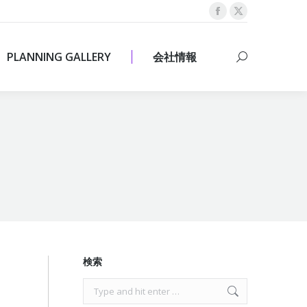
Facebook
X
PLANNING GALLERY
会社情報
Search:
page
page
opens
opens
PLANNING GALLERY
会社情報
Search:
in
in
new
new
window
window
検索
Search: