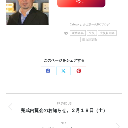
ら。
Category:
井上功一のRCブログ
Tags:
暖房器具
火災
火災報知器
耐火建築物
このページをシェアする
Share
Share
Share
on
on
on
Facebook
X
Pinterest
Post
navigation
PREVIOUS
完成内覧会のお知らせ。２月１８日（土）
Previous
post:
NEXT