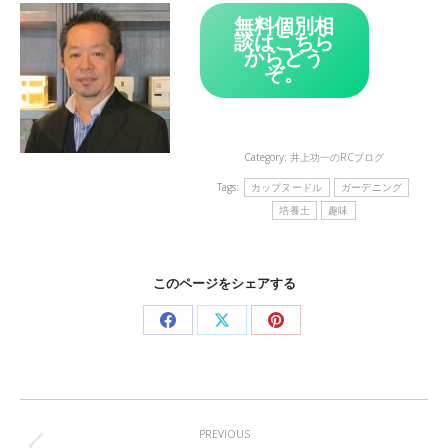
無料個別相
談はこちら
からどう
ぞ。
Category:
井上功一のRCブログ
Tags:
カップヌードル
ガーデニング
培養土
趣味
このページをシェアする
Share
Share
Share
on
on
on
Facebook
X
Pinterest
Post
navigation
PREVIOUS