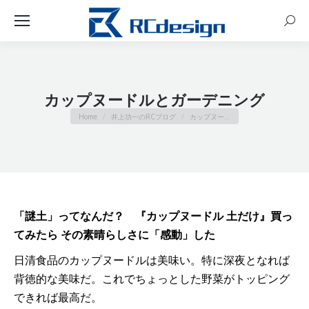
Sear
カップヌードルとガーデニング
You are here:
Home
井上功一のRCブログ
カップヌー…
「謎土」ってなんだ？ 『カップヌードル 土だけ』買っ
てみたら その素晴らしさに「感動」した
日清食品のカップヌードルは美味い。特に深夜となれば
背徳的な美味だ。これでちょっとした野菜がトッピング
できれば最高だ。