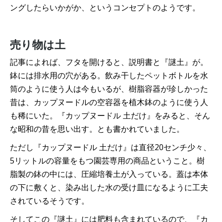
ングしたらいかがか、というコンセプトのようです。
売り物は土
記事によれば、フタを開けると、説明書と『謎土』が。
鉢には排水用の穴がある。飲み干したペットボトルを水
筒のように使う人は今もいるが、樹脂容器が珍しかった
昔は、カップヌードルの空容器を植木鉢のように使う人
も稀にいた。『カップヌードル 土だけ』をみると、そん
な昭和の昔を思い出す。とも書かれていました。
ただし『カップヌードル 土だけ』は直径20センチ少々、
5リットルの容量をもつ園芸専用の商品ということ。樹
脂製の鉢の中には、圧縮培養土が入っている。蓋は本体
の下に敷くと、染み出した水の受け皿になるように工夫
されているそうです。
そしてこの『謎土』には肥料も含まれているので、『カ