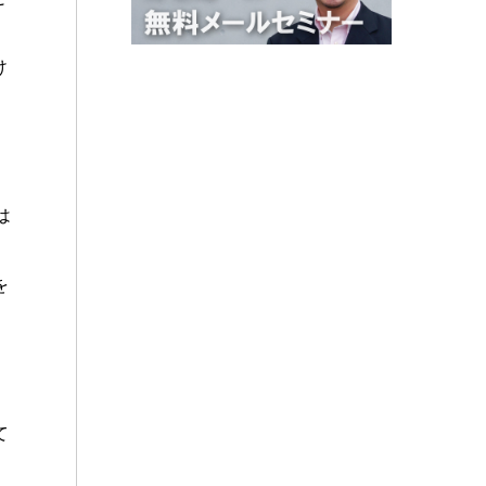
け
は
を
て