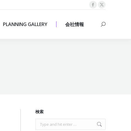
Facebook
X
PLANNING GALLERY
会社情報
Search:
page
page
opens
opens
PLANNING GALLERY
会社情報
Search:
in
in
new
new
window
window
検索
Search: