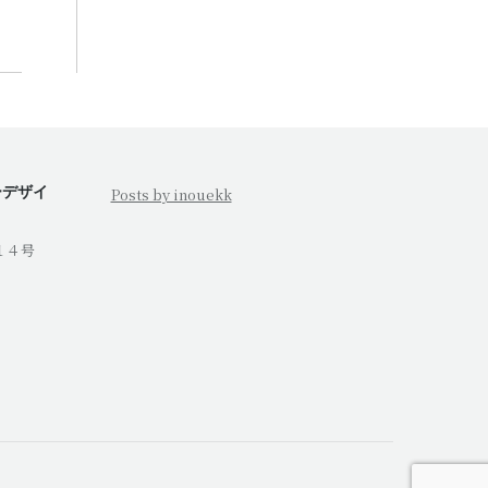
ーデザイ
Posts by inouekk
１４号