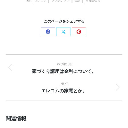
Tags:
エアコン
メンテナンス
空調
高性能住宅
このページをシェアする
Share
Share
Share
on
on
on
Facebook
X
Pinterest
Post
navigation
PREVIOUS
家づくり講座は金利について。
Previous
post:
NEXT
エレコムの家電とか。
Next
post:
関連情報