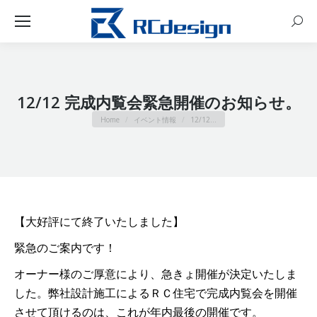
Sear
12/12 完成内覧会緊急開催のお知らせ。
You are here:
Home
イベント情報
12/12…
【大好評にて終了いたしました】
緊急のご案内です！
オーナー様のご厚意により、急きょ開催が決定いたしま
した。弊社設計施工によるＲＣ住宅で完成内覧会を開催
させて頂けるのは、これが年内最後の開催です。