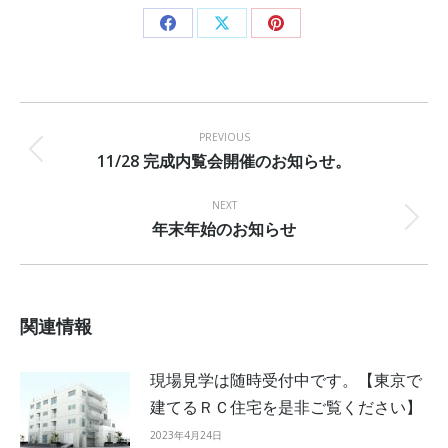
Share
Share
Share
on
on
on
Facebook
X
Pinterest
Post
navigation
PREVIOUS
11/28 完成内覧会開催のお知らせ。
Previous
post:
NEXT
年末年始のお知らせ
Next
post:
関連情報
現場見学は随時受付中です。【東京で
建てるＲＣ住宅を是非ご覧ください】
2023年4月24日