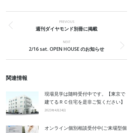
on
on
on
Facebook
X
Pinterest
Post
navigation
PREVIOUS
週刊ダイヤモンド別冊に掲載
Previous
post:
NEXT
2/16 sat. OPEN HOUSE のお知らせ
Next
post:
関連情報
現場見学は随時受付中です。【東京で
建てるＲＣ住宅を是非ご覧ください】
2023年4月24日
オンライン個別相談受付中(ご来場型個