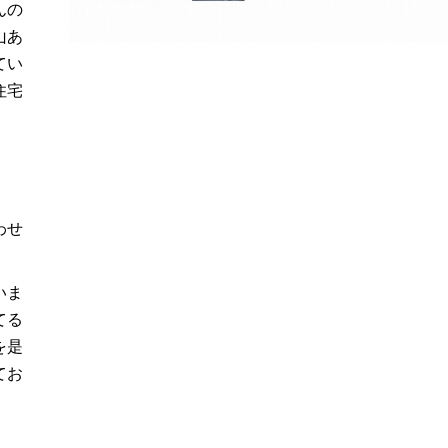
んの
山あ
てい
住宅
わせ
いま
てる
を是
てお