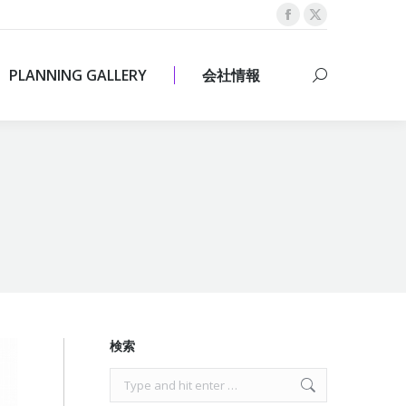
Facebook
X
PLANNING GALLERY
会社情報
Search:
page
page
opens
opens
PLANNING GALLERY
会社情報
Search:
in
in
new
new
window
window
検索
Search: