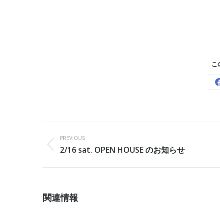
こ
Post
navigation
PREVIOUS
Previous
2/16 sat. OPEN HOUSE のお知らせ
post:
関連情報