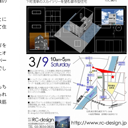
催の
とに
て住
方を
たオ
パー
でし
もち
られ
鉄筋