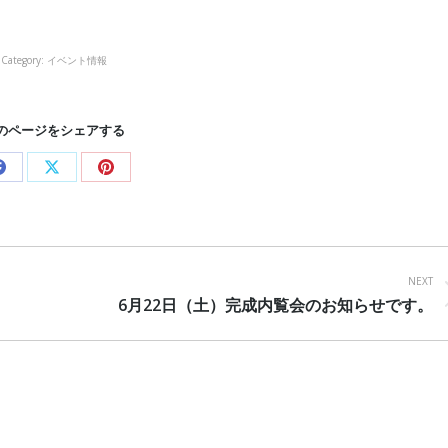
Category:
イベント情報
のページをシェアする
Share
Share
Share
on
on
on
Facebook
X
Pinterest
NEXT
Next
6月22日（土）完成内覧会のお知らせです。
post: